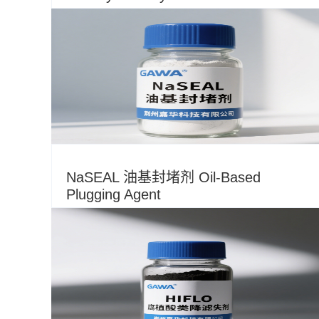
NaSEAL 油基封堵剂 Oil-Based
Plugging Agent