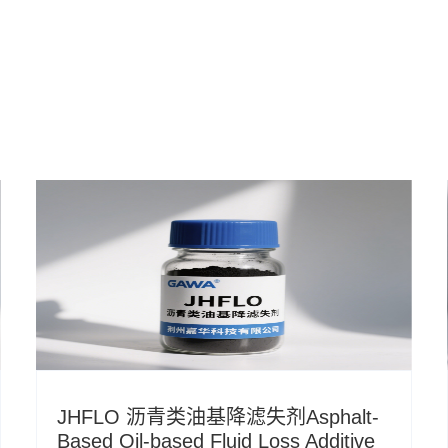
JHFLO 沥青类油基降滤失剂Asphalt-
Based Oil-based Fluid Loss Additive